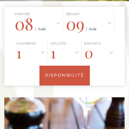
08
09
ARRIVÉE
DÉPART
/ Août
/ Août
CHAMBRES
ADULTES
ENFANTS
1
1
0
DISPONIBILITÉ