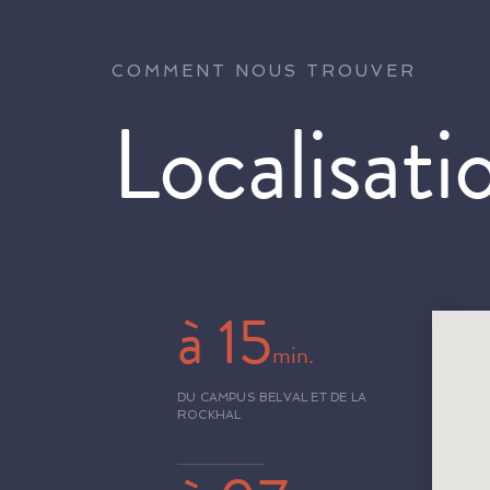
COMMENT NOUS TROUVER
Localisati
à 15
min.
DU CAMPUS BELVAL ET DE LA
ROCKHAL