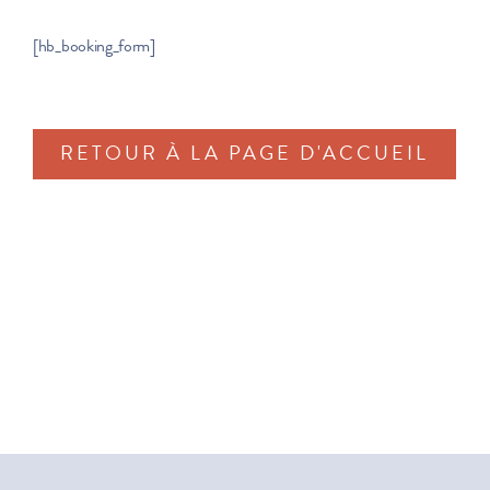
[hb_booking_form]
RETOUR À LA PAGE D'ACCUEIL